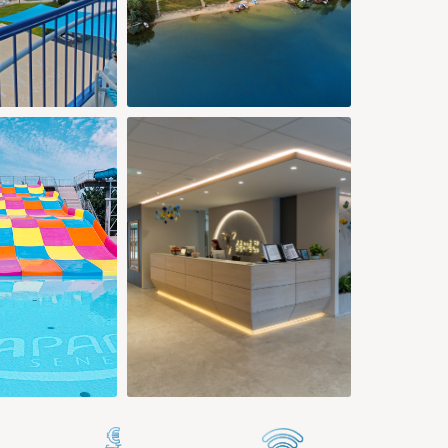
113 €
113 €
176 €
127 €
132 €
150 €
26
28
29
30
31
27
113 €
152 €
152 €
152 €
152 €