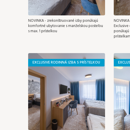
NOVINKA - zrekonštruované izby ponúkajú
NOVINKA -
komfortné ubytovanie s manželskou posteľou
Exclusive
s max. 1 prístelkou
ponúkajú
prístelkam
EXCLUSIVE RODINNÁ IZBA S PRÍSTELKOU
EXCLU