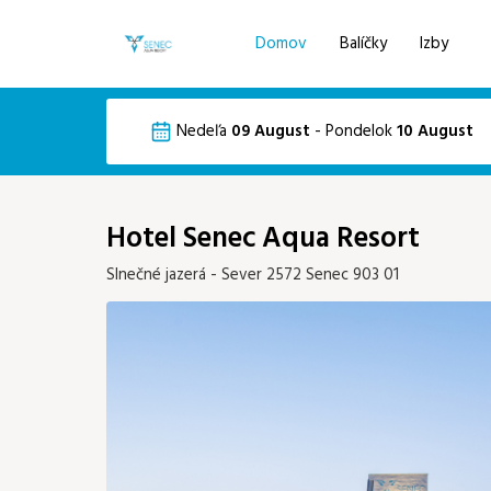
Domov
Balíčky
Izby
Voľba jazyka
Pre získanie najlepšej ceny sa prihláste d
Nedeľa
09 August
-
Pondelok
10 August
Email
EN
DE
August 2026
Hotel Senec Aqua Resort
Po
Ut
St
Št
Pi
Slnečné jazerá - Sever 2572 Senec 903 01
03
04
05
06
07
10
11
12
13
14
566 €
443 €
392 €
467 €
343 €
32
17
18
19
20
21