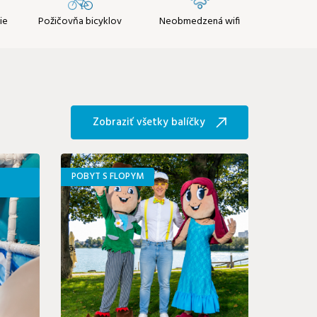
ie
Požičovňa bicyklov
Neobmedzená wifi
Zobraziť všetky balíčky
POBYT S FLOPYM