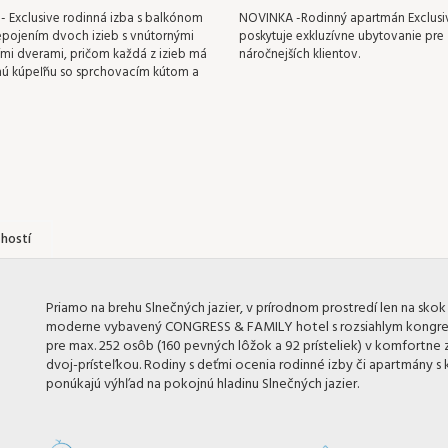
 Exclusive rodinná izba s balkónom
NOVINKA -Rodinný apartmán Exclusi
epojením dvoch izieb s vnútornými
poskytuje exkluzívne ubytovanie pre
mi dverami, pričom každá z izieb má
náročnejších klientov.
ú kúpeľňu so sprchovacím kútom a
hostí
Priamo na brehu Slnečných jazier, v prírodnom prostredí len na skok
moderne vybavený CONGRESS & FAMILY hotel s rozsiahlym kongr
pre max. 252 osôb (160 pevných lôžok a 92 prísteliek) v komfortn
dvoj-prísteľkou. Rodiny s deťmi ocenia rodinné izby či apartmány 
ponúkajú výhľad na pokojnú hladinu Slnečných jazier.