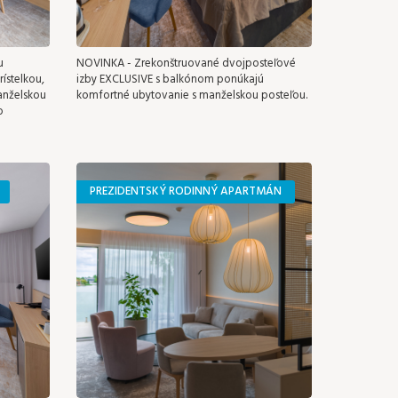
u
NOVINKA - Zrekonštruované dvojposteľové
ístelkou,
izby EXCLUSIVE s balkónom ponúkajú
anželskou
komfortné ubytovanie s manželskou posteľou.
o
PREZIDENTSKÝ RODINNÝ APARTMÁN