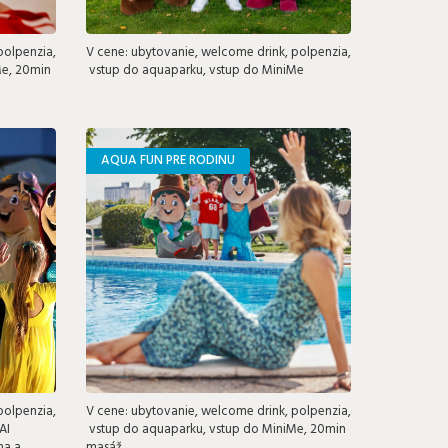
polpenzia,
V cene: ubytovanie, welcome drink, polpenzia,
Me, 20min
vstup do aquaparku, vstup do MiniMe
AQUA FUN PRE RODINU
polpenzia,
V cene: ubytovanie, welcome drink, polpenzia,
AI
vstup do aquaparku, vstup do MiniMe, 20min
na a
masáž,