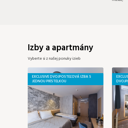
Izby a apartmány
Vyberte si z našej ponuky izieb
EXCLUSIVE DVOJPOSTEĽOVÁ IZBA S
EXCLU
JEDNOU PRÍSTELKOU
DVOJP