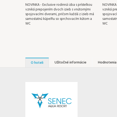
NOVINKA - Exclusive rodinná izba s prístelkou
NOVINKA -
vzniká prepojením dvoch izieb s vnútornými
vzniká pr
spojovacími dverami, pričom každá z izieb má
spojovací
samostatnú kúpeľňu so sprchovacím kútom a
samostatn
WC
WC
Užitočné informácie
Hodnotenia 
O hoteli