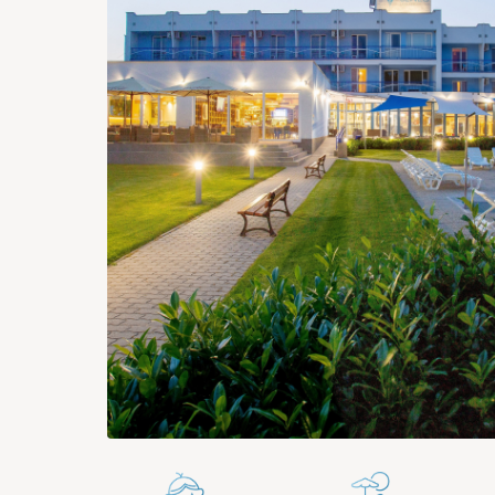
367 €
330 €
330 €
293 €
280 €
28
24
25
26
27
28
300 €
268 €
262 €
249 €
254 €
25
31
169 €