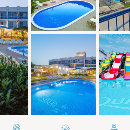
0 €
252 €
133 €
133 €
133 €
213 €
139 €
29
30
28
29
30
4 €
158 €
118 €
118 €
118 €
Pridať izbu
Potvrdiť výber