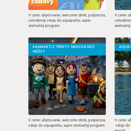
V cene: ubytovanie, welcome drink, polpenzia,
V cene: u
celodenný vstup do aquaparku, super
celodenný
animačný program
animačný
KAMARÁTI Z TRINITY: MEXICKÁ NOC
AQUA 
HRÔZY
V cene: ubytovanie, welcome drink, polpenzia,
V cene: u
vstup do aquaparku, super animačný program
vstup do 
masáž,