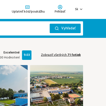
Sk
Uplatniť kód/poukážku
Prihlásiť
Zaregistrujte sa
Zabudli ste heslo?
Vyhľadať
Prihlásiť sa
Október 2026
Excelentné
9.03
Zobraziť všetkých
71 fotiek
30 Hodnotení
Ne
Po
Ut
St
Št
Pi
So
2
06
01
02
03
116 €
127 €
133 €
133 €
0
13
05
06
07
08
09
10
93 €
159 €
159 €
113 €
201 €
133 €
150 €
20
12
13
14
15
16
17
93 €
113 €
113 €
113 €
127 €
150 €
150 €
19
20
21
22
23
24
27