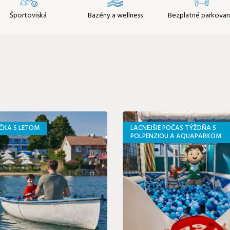
Športoviská
Bazény a wellness
Bezplatné parkovan
ČKA S LETOM
LACNEJŠIE POČAS TÝŽDŇA S
POLPENZIOU A AQUAPARKOM