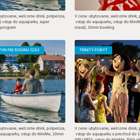
bytovanie, welcome drink, polpenzia,
V cene: ubytovanie, welcome drink, 
 vstup do aquaparku, super
vstup do aquaparku, vstup do Mini
 program
masáž, 30min bowling
FUN PRE RODINU 3ZA2
TRINITY POBYT
bytovanie, welcome drink, polpenzia,
V cene: ubytovanie, welcome drink, 
aquaparku, vstup do MiniMe, 20min
vstup do aquaparku a prechod do S
WELLNESS, vstup do MiniMe, fľaša ví