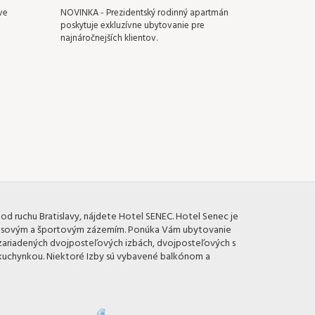
ve
NOVINKA - Prezidentský rodinný apartmán
poskytuje exkluzívne ubytovanie pre
najnáročnejších klientov.
 od ruchu Bratislavy, nájdete Hotel SENEC. Hotel Senec je
esovým a športovým zázemím. Ponúka Vám ubytovanie
e zariadených dvojposteľových izbách, dvojposteľových s
s kuchynkou. Niektoré Izby sú vybavené balkónom a