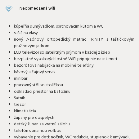
Neobmedzená wifi
kúpeľňa s umývadlom, sprchovacím kútom a WC
sušič na vlasy
nový 7-zónový ortopedický matrac TRINITY s taštičkovým
pružinovým jadrom
LCD televízor so satelitným príjmom v každej z izieb
bezplatné vysokorýchlostné WIFI pripojenie na internet
bezdrôtová nabíjačka na mobilné telefóny
kávový a čajový servis
minibar
pracovný stôl so stoličkou
odkladací priestor na batožinu
šatník
trezor
klimatizácia
župany pre dospelých
detský župan za vratnú zálohu
telefón s priamou voľbou
vybavenie pre deti: nočník, WC redukcia, stupienok k umývadlu