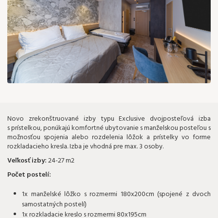
173 €
Novo zrekonštruované izby typu Exclusive dvojposteľová izba
s prístelkou, ponúkajú komfortné ubytovanie s manželskou posteľou s
možnosťou spojenia alebo rozdelenia lôžok a prístelky vo forme
rozkladacieho kresla. Izba je vhodná pre max. 3 osoby.
Veľkosť izby:
24-27 m2
Počet postelí:
1x manželské lôžko s rozmermi 180x200cm (spojené z dvoch
samostatných postelí)
1x rozkladacie kreslo s rozmermi 80x195cm