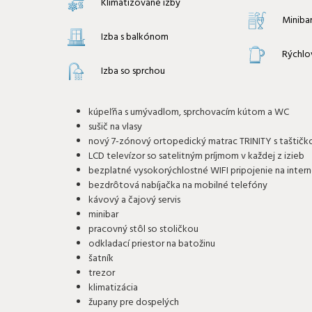
Klimatizované izby
Miniba
Izba s balkónom
Rýchlo
Izba so sprchou
kúpeľňa s umývadlom, sprchovacím kútom a WC
sušič na vlasy
nový 7-zónový ortopedický matrac TRINITY s taštič
LCD televízor so satelitným príjmom v každej z izieb
bezplatné vysokorýchlostné WIFI pripojenie na inter
bezdrôtová nabíjačka na mobilné telefóny
kávový a čajový servis
minibar
pracovný stôl so stoličkou
odkladací priestor na batožinu
šatník
trezor
klimatizácia
župany pre dospelých