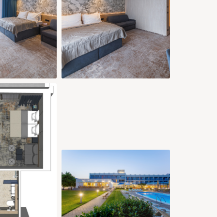
€
173 €
173 €
173 €
200 €
26
27
28
29
30
31
173 €