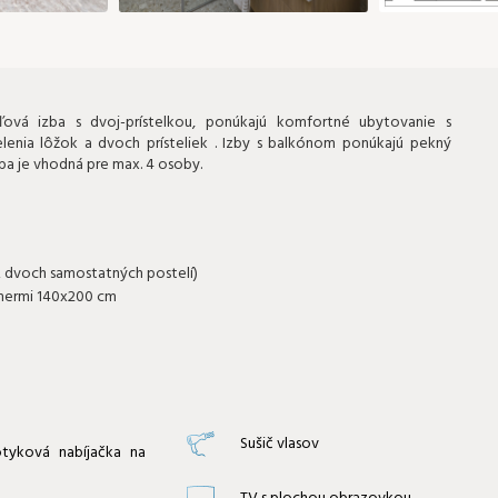
ová izba s dvoj-prístelkou, ponúkajú komfortné ubytovanie s
enia lôžok a dvoch prísteliek . Izby s balkónom ponúkajú pekný
zba je vhodná pre max. 4 osoby.
z dvoch samostatných postelí)
ozmermi 140x200 cm
Sušič vlasov
tyková nabíjačka na