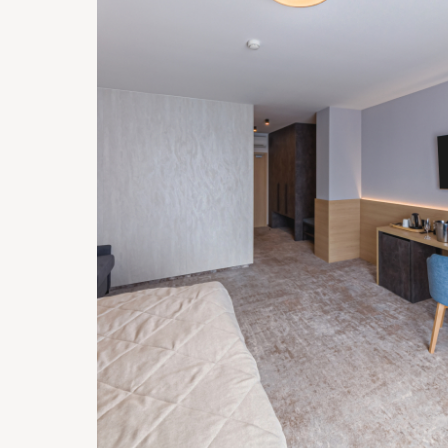
28
24
25
26
27
327 €
32
31
223 €