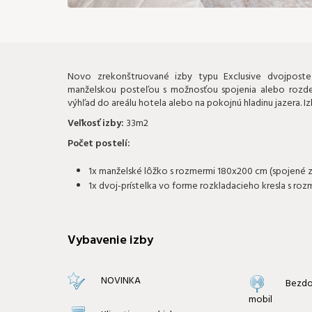
Novo zrekonštruované izby typu Exclusive dvojposteľ
manželskou posteľou s možnosťou spojenia alebo rozdel
výhľad do areálu hotela alebo na pokojnú hladinu jazera. I
Veľkosť izby:
33m2
Počet postelí:
1x manželské lôžko s rozmermi 180x200 cm (spojené 
1x dvoj-prístelka vo forme rozkladacieho kresla s r
Vybavenie izby
NOVINKA
Bezdo
mobil