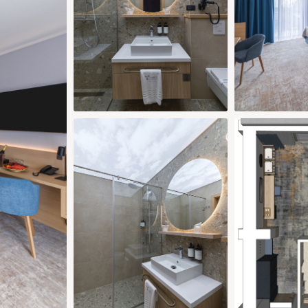
325 €
206 €
212 €
212 
29
30
28
29
30
7 €
212 €
178 €
178 €
178 €
Pridať izbu
Potvrdiť výber