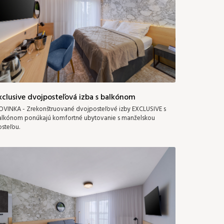
xclusive dvojposteľová izba s balkónom
VINKA - Zrekonštruované dvojposteľové izby EXCLUSIVE s
alkónom ponúkajú komfortné ubytovanie s manželskou
steľou.