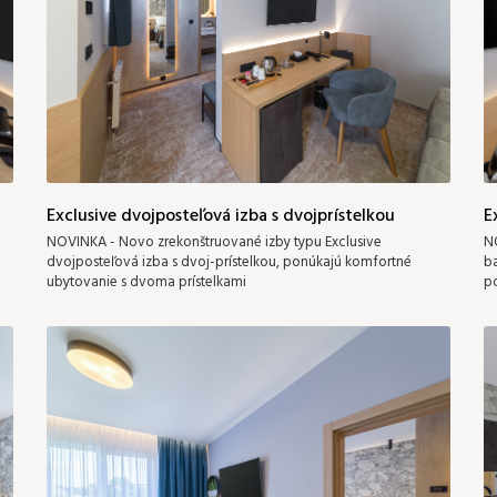
Exclusive dvojposteľová izba s dvojprístelkou
E
NOVINKA - Novo zrekonštruované izby typu Exclusive
NO
dvojposteľová izba s dvoj-prístelkou, ponúkajú komfortné
b
ubytovanie s dvoma prístelkami
po