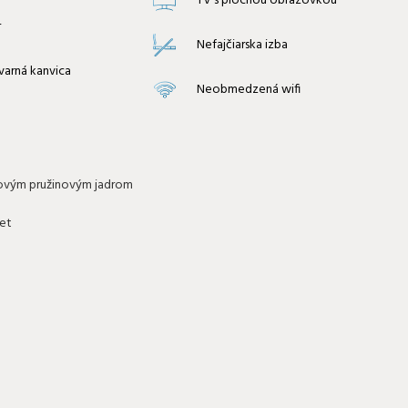
TV s plochou obrazovkou
r
Nefajčiarska izba
varná kanvica
Neobmedzená wifi
kovým pružinovým jadrom
net