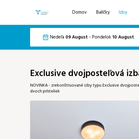
Domov
Balíčky
Izby
Voľba jazyka
Pre získanie najlepšej ceny sa prihláste d
Nedeľa
09 August
-
Pondelok
10 August
Email
EN
DE
August 2026
Exclusive dvojposteľová izb
Po
Ut
St
Št
Pi
NOVINKA - zrekonštruované izby typu Exclusive dvojposte
dvoch prísteliek
03
04
05
06
07
10
11
12
13
14
17
18
19
20
21