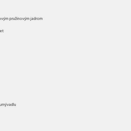
kovým pružinovým jadrom
net
 umývadlu