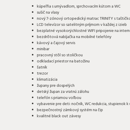
kúpeľňa s umývadlom, sprchovacím kútom a WC
sušič na vlasy
nový 7-zónový ortopedický matrac TRINITY s taštič
LCD televízor so satelitným príjmom v každej z izieb
bezplatné vysokorýchlostné WIFI pripojenie na inter
bezdrôtová nabíjačka na mobilné telefóny
kávový a čajový servis
minibar
pracovný stôl so stoličkou
odkladací priestor na batožinu
šatník
trezor
klimatizácia
župany pre dospelých
detský župan za vratnú zálohu
telefón s priamou voľbou
vybavenie pre deti: nočník, WC redukcia, stupienok k
bezpečnostný zámkový systém na čip
kvalitné black out závesy