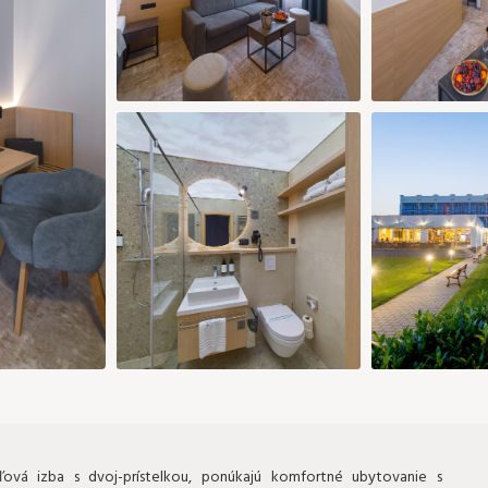
181 €
187 
30
30
29
28
29
180 €
157 €
Pridať izbu
Potvrdiť výber
ová izba s dvoj-prístelkou, ponúkajú komfortné ubytovanie s