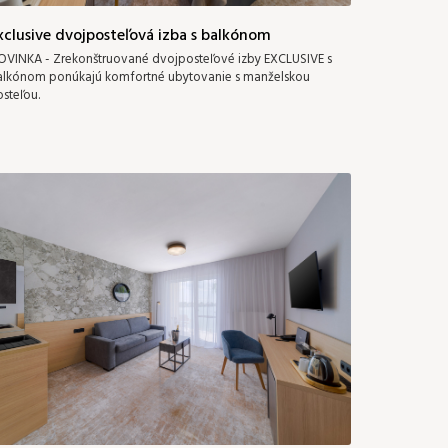
xclusive dvojposteľová izba s balkónom
VINKA - Zrekonštruované dvojposteľové izby EXCLUSIVE s
alkónom ponúkajú komfortné ubytovanie s manželskou
steľou.