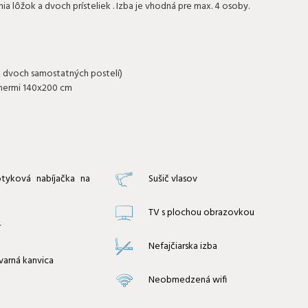
 lôžok a dvoch prísteliek . Izba je vhodná pre max. 4 osoby.
z dvoch samostatných postelí)
ozmermi 140x200 cm
tyková nabíjačka na
Sušič vlasov
TV s plochou obrazovkou
r
Nefajčiarska izba
varná kanvica
Neobmedzená wifi