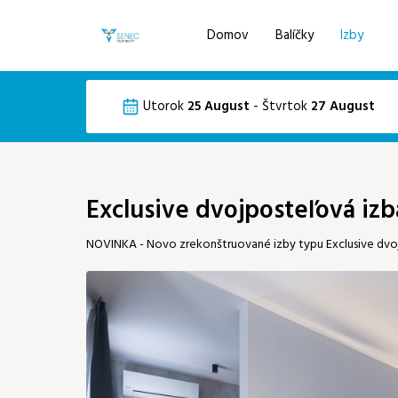
Domov
Balíčky
Izby
Voľba jazyka
Pre získanie najlepšej ceny sa prihláste d
Utorok
25 August
-
Štvrtok
27 August
Email
EN
DE
August 2026
Exclusive dvojposteľová izb
Po
Ut
St
Št
Pi
NOVINKA - Novo zrekonštruované izby typu Exclusive dvoj
03
04
05
06
07
10
11
12
13
14
19
17
18
20
21