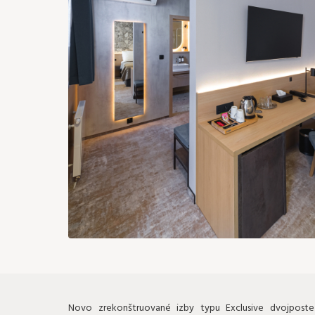
347 €
25
26
24
27
28
296 €
290 €
31
191 €
Novo zrekonštruované izby typu Exclusive dvojposteľ