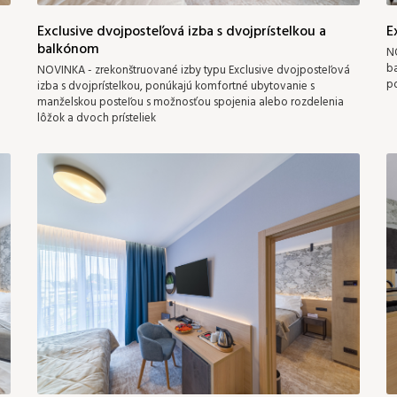
Exclusive dvojposteľová izba s dvojprístelkou a
E
balkónom
NO
b
NOVINKA - zrekonštruované izby typu Exclusive dvojposteľová
po
izba s dvojprístelkou, ponúkajú komfortné ubytovanie s
manželskou posteľou s možnosťou spojenia alebo rozdelenia
lôžok a dvoch prísteliek