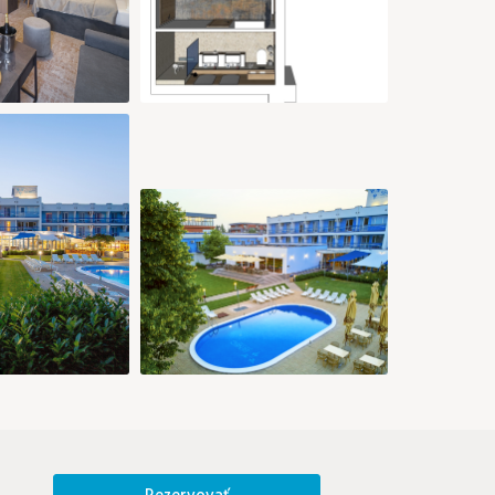
€
152 €
152 €
175 €
155 €
181 €
28
29
30
31
26
27
193 €
193 €
193 €
193 €