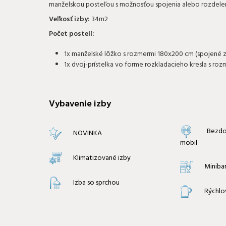
manželskou posteľou s možnosťou spojenia alebo rozdelenia
Veľkosť izby:
34m2
Počet postelí:
1x manželské lôžko s rozmermi 180x200 cm (spojené 
1x dvoj-prístelka vo forme rozkladacieho kresla s r
Vybavenie izby
Bezdo
NOVINKA
mobil
Klimatizované izby
Miniba
Izba so sprchou
Rýchlo