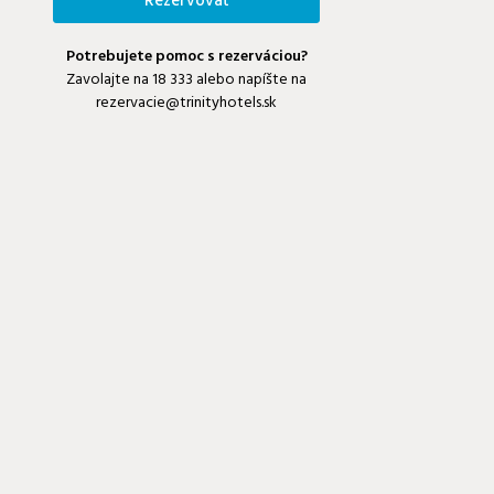
Rezervovať
Potrebujete pomoc s rezerváciou?
Zavolajte na
18 333
alebo napíšte na
rezervacie@trinityhotels.sk