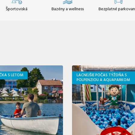
Športoviská
Bazény a wellness
Bezplatné parkovan
ČKA S LETOM
LACNEJŠIE POČAS TÝŽDŇA S
POLPENZIOU A AQUAPARKOM