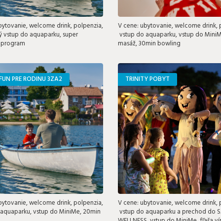
bytovanie, welcome drink, polpenzia,
V cene: ubytovanie, welcome drink, 
 vstup do aquaparku, super
vstup do aquaparku, vstup do Mini
 program
masáž, 30min bowling
FUN PRE RODINU 3ZA2
TRINITY POBYT
bytovanie, welcome drink, polpenzia,
V cene: ubytovanie, welcome drink, 
aquaparku, vstup do MiniMe, 20min
vstup do aquaparku a prechod do S
WELLNESS, vstup do MiniMe, fľaša ví