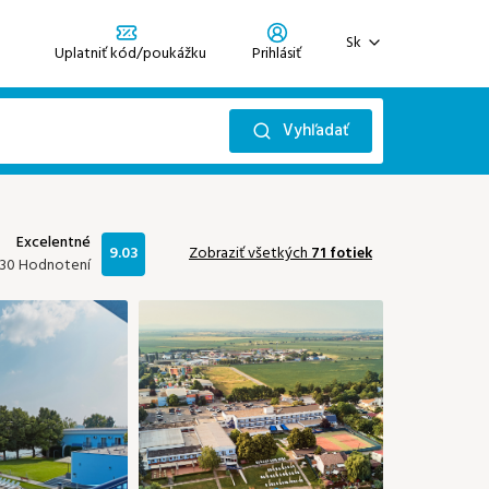
Sk
Uplatniť kód/poukážku
Prihlásiť
Zaregistrujte sa
Zabudli ste heslo?
Vyhľadať
Prihlásiť sa
Október 2026
Excelentné
9.03
Zobraziť všetkých
71 fotiek
30 Hodnotení
Ne
Po
Ut
St
Št
Pi
So
2
06
01
02
03
116 €
127 €
133 €
133 €
0
13
05
06
07
08
09
10
93 €
159 €
159 €
113 €
201 €
133 €
150 €
20
12
13
14
15
16
17
93 €
113 €
113 €
113 €
127 €
150 €
150 €
19
20
21
22
23
24
27