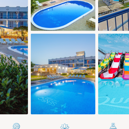
0 €
252 €
133 €
133 €
133 €
213 €
139 €
29
30
28
29
30
4 €
158 €
118 €
118 €
118 €
Pridať izbu
Potvrdiť výber