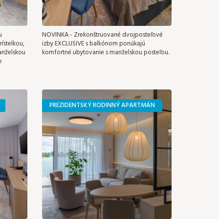
u
NOVINKA - Zrekonštruované dvojposteľové
ístelkou,
izby EXCLUSIVE s balkónom ponúkajú
anželskou
komfortné ubytovanie s manželskou posteľou.
o
PREZIDENTSKÝ RODINNÝ APARTMÁN