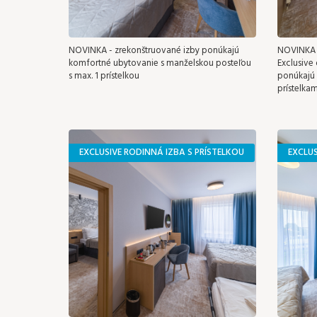
NOVINKA - zrekonštruované izby ponúkajú
NOVINKA -
komfortné ubytovanie s manželskou posteľou
Exclusive
s max. 1 prístelkou
ponúkajú
prístelkam
EXCLUSIVE RODINNÁ IZBA S PRÍSTELKOU
EXCLU