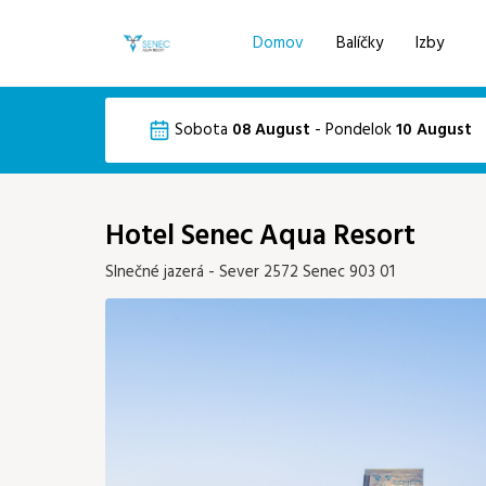
Domov
Balíčky
Izby
Voľba jazyka
Pre získanie najlepšej ceny sa prihláste d
Sobota
08 August
-
Pondelok
10 August
Email
EN
DE
August 2026
Hotel Senec Aqua Resort
Po
Ut
St
Št
Pi
Slnečné jazerá - Sever 2572 Senec 903 01
03
04
05
06
07
61
10
11
12
13
14
443 €
443 €
392 €
380 €
343 €
32
17
18
19
20
21