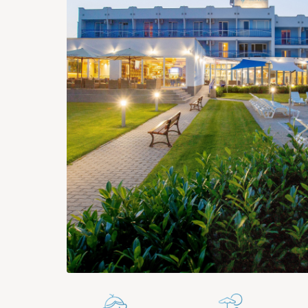
356 €
330 €
330 €
293 €
280 €
28
24
25
26
27
28
300 €
268 €
262 €
249 €
254 €
25
31
169 €