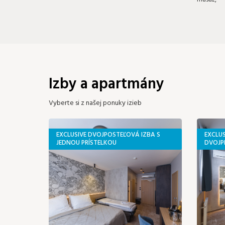
Izby a apartmány
Vyberte si z našej ponuky izieb
EXCLUSIVE DVOJPOSTEĽOVÁ IZBA S
EXCLU
JEDNOU PRÍSTELKOU
DVOJP