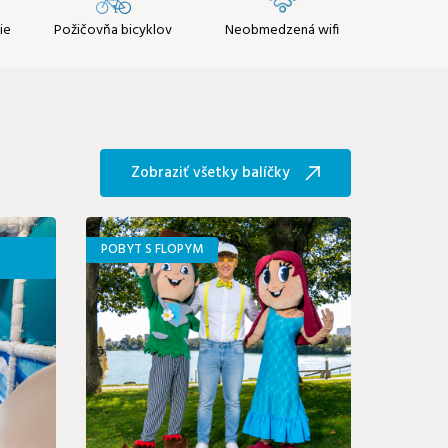
ie
Požičovňa bicyklov
Neobmedzená wifi
Zobraziť všetky balíčky
POBYT S FLOPYM