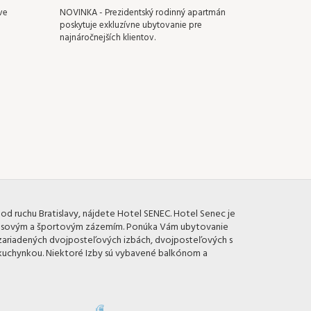
ve
NOVINKA - Prezidentský rodinný apartmán
poskytuje exkluzívne ubytovanie pre
najnáročnejších klientov.
 od ruchu Bratislavy, nájdete Hotel SENEC. Hotel Senec je
esovým a športovým zázemím. Ponúka Vám ubytovanie
e zariadených dvojposteľových izbách, dvojposteľových s
s kuchynkou. Niektoré Izby sú vybavené balkónom a