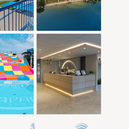
113 €
113 €
176 €
127 €
132 €
150 €
26
28
29
30
31
27
113 €
152 €
152 €
152 €
152 €