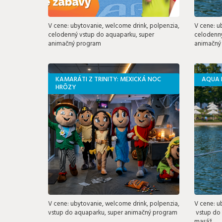
V cene: ubytovanie, welcome drink, polpenzia,
V cene: u
celodenný vstup do aquaparku, super
celodenný
animačný program
animačný
KAMARÁTI Z TRINITY: MEXICKÁ NOC
AQUA 
HRÔZY
V cene: ubytovanie, welcome drink, polpenzia,
V cene: u
vstup do aquaparku, super animačný program
vstup do 
masáž,