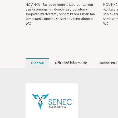
NOVINKA - Exclusive rodinná izba s prístelkou
NOVINKA -
vzniká prepojením dvoch izieb s vnútornými
vzniká pr
spojovacími dverami, pričom každá z izieb má
spojovací
samostatnú kúpeľňu so sprchovacím kútom a
samostatn
WC
WC
Užitočné informácie
Hodnotenia 
O hoteli