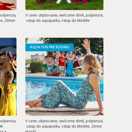
polpenzia,
V cene: ubytovanie, welcome drink, polpenzia,
Me, 20min
vstup do aquaparku, vstup do MiniMe
AQUA FUN PRE RODINU
polpenzia,
V cene: ubytovanie, welcome drink, polpenzia,
AI
vstup do aquaparku, vstup do MiniMe, 20min
na a
masáž,