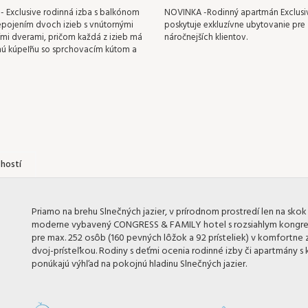
 Exclusive rodinná izba s balkónom
NOVINKA -Rodinný apartmán Exclusi
epojením dvoch izieb s vnútornými
poskytuje exkluzívne ubytovanie pre
mi dverami, pričom každá z izieb má
náročnejších klientov.
ú kúpeľňu so sprchovacím kútom a
hostí
Priamo na brehu Slnečných jazier, v prírodnom prostredí len na skok
moderne vybavený CONGRESS & FAMILY hotel s rozsiahlym kongr
pre max. 252 osôb (160 pevných lôžok a 92 prísteliek) v komfortn
dvoj-prísteľkou. Rodiny s deťmi ocenia rodinné izby či apartmány 
ponúkajú výhľad na pokojnú hladinu Slnečných jazier.