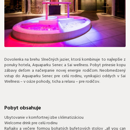
Dovolenka na brehu Slnečných jazier, ktorá kombinuje to najlepšie z
ponuky hotela, Aquaparku Senec a Sai wellness. Pobyt prinesie kopu
zábavy deťom a načerpanie novej energie rodičom. Neobmedzený
vstup do Aquaparku Senec pre celú rodinu, vynikajúci oddych v Sai
Wellness – v oáze pohody, ticha a relaxu – pre rodičov.
Pobyt obsahuje
Ubytovanie v komfortnej izbe s klimatizáciou
Welcome drink pre celú rodinu
Raňajky a večere formou bohatých bufetových stolov „all you can