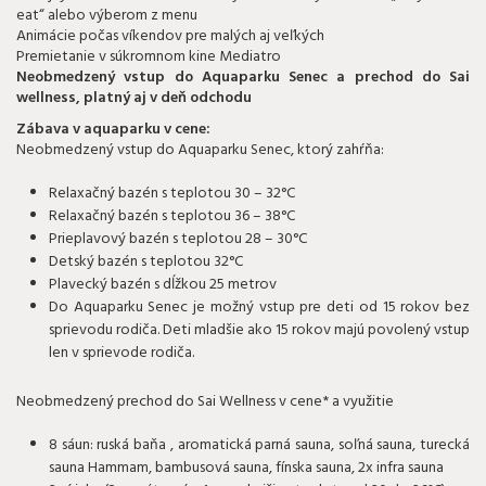
eat“ alebo výberom z menu
Animácie počas víkendov pre malých aj veľkých
Premietanie v súkromnom kine Mediatro
Neobmedzený vstup do Aquaparku Senec a prechod do Sai
wellness, platný aj v deň odchodu
Zábava v aquaparku v cene:
Neobmedzený vstup do Aquaparku Senec, ktorý zahŕňa:
Relaxačný bazén s teplotou 30 – 32°C
Relaxačný bazén s teplotou 36 – 38°C
Prieplavový bazén s teplotou 28 – 30°C
Detský bazén s teplotou 32°C
Plavecký bazén s dĺžkou 25 metrov
Do Aquaparku Senec je možný vstup pre deti od 15 rokov bez
sprievodu rodiča. Deti mladšie ako 15 rokov majú povolený vstup
len v sprievode rodiča.
Neobmedzený prechod do Sai Wellness v cene* a využitie
8 sáun: ruská baňa , aromatická parná sauna, soľná sauna, turecká
sauna Hammam, bambusová sauna, fínska sauna, 2x infra sauna