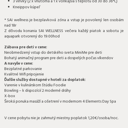
3 vírivky (2 x vnútorná a 1 x vonkajšia s teplotu od 30 do 36°C)
Kneippov kúpeľ
* SAI wellness je bezplavková zóna a vstup je povolený len osobám
nad 18r
Z dôvodu konania SAI WELLNESS večera každý piatok a sobotu je
aquapark otvorený do 19:00hod
Zábava pre deti v cene:
Neobmedzený vstup do detského sveta MiniMe pre deti
Bohatý animačný program pre deti a dospelých počas víkendov
A navyše v cene:
Bezplatné parkovanie
Kvalitné Wifi pripojenie
Ďalšie služby dostupné v hoteli za doplatok:
Varenie v kulinárskom štúdiu Foodie
Bowling – k dispozícií 2 moderné dráhy
X-box
Široká ponuka masáží a ošetrení v modernom 4 Elements Day Spa
V cene pobytu nie je zahrnutý miestny poplatok 1,20€/osoba/noc.