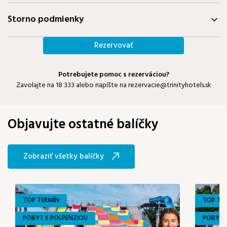
Storno podmienky
Rezervovať
Potrebujete pomoc s rezerváciou?
Zavolajte na
18 333
alebo napíšte na
rezervacie@trinityhotels.sk
Objavujte ostatné balíčky
Zobraziť všetky balíčky
TOP TERMÍN
TOP TE
POBYT S POLPENZIOU
POBYT 